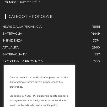
di Miss Universo Italia
CATEGORIE POPOLARI
NEWS DALLA PROVINCIA
15681
BATTIPAGLIA
14449
IN EVIDENZA
3274
ATTUALITÀ
2960
BATTIPAGLIA TV
1927
SPORT DALLA PROVINCIA
1590
RESTIAMO IN CONTATTO
Questo sito utilizza cookie di terze parti, per finalità
di marketing e fornire servizi in linea con le tue
Email
preferenze.
info@battipaglia1929.it
Cliccando su ACCETTA, chiudendo questo banner o
marketing@battipaglia1929.it
proseguendo con la navigazione, acconsenti al loro
carminegaldi@virgilio.it
uso in conformità alla nostra cookie policy.