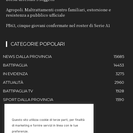
Agropoli. Maltrattamenti contro familiari, estorsione e
resistenza a pubblico ufficiale
PB63, cinque giovani confermate nel roster di Serie A1
CATEGORIE POPOLARI
NEWS DALLA PROVINCIA
15685
BATTIPAGLIA
14453
IN EVIDENZA
3275
ATTUALITÀ
2960
BATTIPAGLIA TV
1928
SPORT DALLA PROVINCIA
1590
RESTIAMO IN CONTATTO
Questo sito utilizza cookie di terze parti, per finalità
di marketing e fornire servizi in linea con le tue
Email
preferenze.