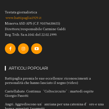
Testata giornalistica
www.battipaglia1929.it
Minerva ASD APS (C.F. 91076630655)
Direttore/responsabile Carmine Galdi
Reg. Trib. Sa n.1041 del 22.02.1999.
ARTICOLI POPOLARI
Battipaglia premia le sue eccellenze: riconoscimenti a
personalità che hanno lasciato il segno (video)
Castellabate. Continua “Coltocircuito”: martedì ospite
Giorgio Pasotti
Angri. Aggrediscono un’anziana per una catenina d’oro e una
borsa: arrestati 3 soggetti