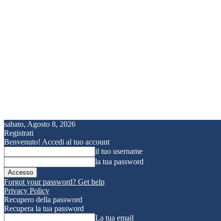
sabato, Agosto 8, 2026
Registrati
Benvenuto! Accedi al tuo account
il tuo username
la tua password
Forgot your password? Get help
Privacy Policy
Recupero della password
Recupera la tua password
La tua email