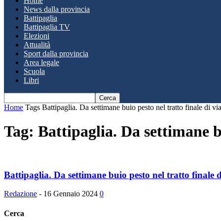
Home
News dalla provincia
Battipaglia
Battipaglia TV
Elezioni
Attualità
Sport dalla provincia
Area legale
Scuola
Libri
Home
Tags
Battipaglia. Da settimane buio pesto nel tratto finale di v
Tag: Battipaglia. Da settimane b
Battipaglia. Da settimane buio pesto nel tratto finale 
Redazione
-
16 Gennaio 2024
0
Cerca