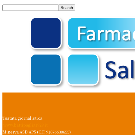
Testata giornalistica
www.battipaglia1929.it
Minerva ASD APS (C.F. 91076630655)