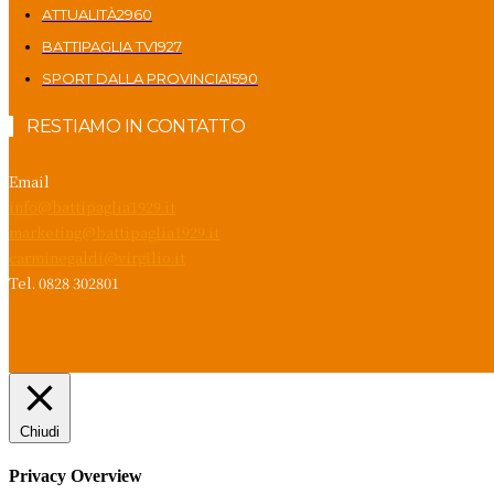
ATTUALITÀ
2960
BATTIPAGLIA TV
1927
SPORT DALLA PROVINCIA
1590
RESTIAMO IN CONTATTO
Email
info@battipaglia1929.it
marketing@battipaglia1929.it
carminegaldi@virgilio.it
Tel. 0828 302801
Chiudi
Privacy Overview