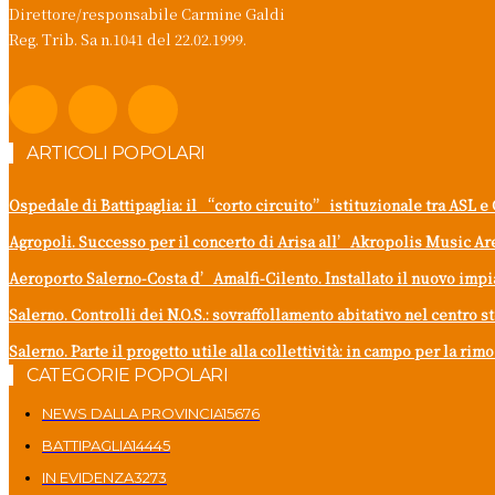
Direttore/responsabile Carmine Galdi
Reg. Trib. Sa n.1041 del 22.02.1999.
ARTICOLI POPOLARI
Ospedale di Battipaglia: il “corto circuito” istituzionale tra ASL e 
Agropoli. Successo per il concerto di Arisa all’Akropolis Music Ar
Aeroporto Salerno-Costa d’Amalfi-Cilento. Installato il nuovo imp
Salerno. Controlli dei N.O.S.: sovraffollamento abitativo nel centro s
Salerno. Parte il progetto utile alla collettività: in campo per la ri
CATEGORIE POPOLARI
NEWS DALLA PROVINCIA
15676
BATTIPAGLIA
14445
IN EVIDENZA
3273