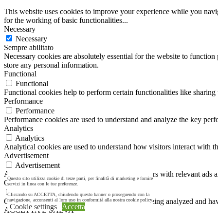
This website uses cookies to improve your experience while you naviga
for the working of basic functionalities
...
Necessary
Necessary
Sempre abilitato
Necessary cookies are absolutely essential for the website to function 
store any personal information.
Functional
Functional
Functional cookies help to perform certain functionalities like sharing 
Performance
Performance
Performance cookies are used to understand and analyze the key perfor
Analytics
Analytics
Analytical cookies are used to understand how visitors interact with th
Advertisement
Advertisement
Advertisement cookies are used to provide visitors with relevant ads 
Questo sito utilizza cookie di terze parti, per finalità di marketing e fornire
Others
servizi in linea con le tue preferenze.
Others
Cliccando su ACCETTA, chiudendo questo banner o proseguendo con la
Other uncategorized cookies are those that are being analyzed and have
navigazione, acconsenti al loro uso in conformità alla nostra cookie policy.
Cookie settings
Accetta
ACCETTA E SALVA