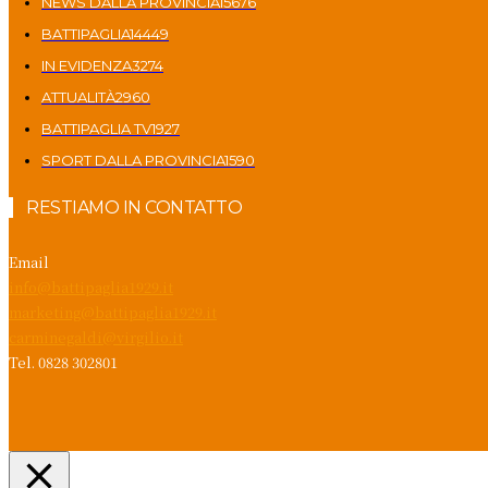
NEWS DALLA PROVINCIA
15676
BATTIPAGLIA
14449
IN EVIDENZA
3274
ATTUALITÀ
2960
BATTIPAGLIA TV
1927
SPORT DALLA PROVINCIA
1590
RESTIAMO IN CONTATTO
Email
info@battipaglia1929.it
marketing@battipaglia1929.it
carminegaldi@virgilio.it
Tel. 0828 302801