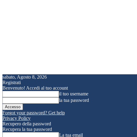
sabato, Agosto 8, 2026
Registrati
Benvenuto! Accedi al tuo account
il tuo username
la tua password
Forgot your password? Get help
Privacy Policy
Recupero della password
Recupera la tua password
La tua email