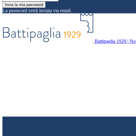
La password verrà inviata via email.
Battipaglia 1929 | Noti