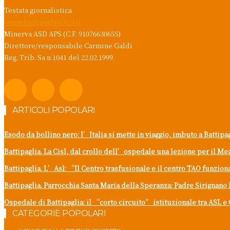
Testata giornalistica
www.battipaglia1929.it
Minerva ASD APS (C.F. 91076630655)
Direttore/responsabile Carmine Galdi
Reg. Trib. Sa n.1041 del 22.02.1999.
ARTICOLI POPOLARI
Esodo da bollino nero: l’Italia si mette in viaggio, imbuto a Battipa
Battipaglia. La Cisl, dal crollo dell’ospedale una lezione per il M
Battipaglia. L’Asl: “Il Centro trasfusionale e il centro TAO funzi
Battipaglia. Parrocchia Santa Maria della Speranza: Padre Sirignano 
Ospedale di Battipaglia: il “corto circuito” istituzionale tra ASL e 
CATEGORIE POPOLARI