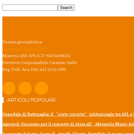
Testata giornalistica
www.battipaglia1929.it
Minerva ASD APS (C.F. 91076630655)
Direttore/responsabile Carmine Galdi
Reg. Trib. Sa n.1041 del 22.02.1999.
ARTICOLI POPOLARI
Ospedale di Battipaglia: il “corto circuito” istituzionale tra ASL e 
Agropoli. Successo per il concerto di Arisa all’Akropolis Music Ar
Aeroporto Salerno-Costa d’Amalfi-Cilento. Installato il nuovo imp