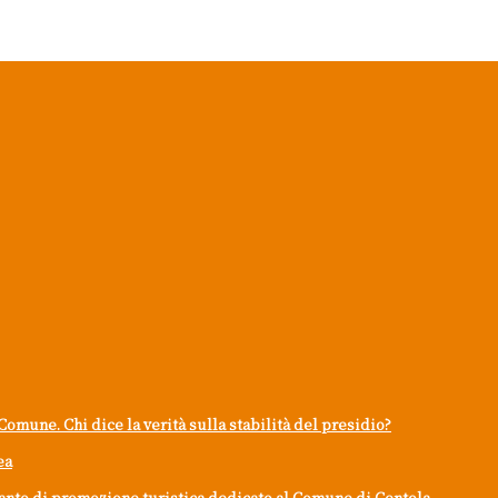
Comune. Chi dice la verità sulla stabilità del presidio?
ea
ianto di promozione turistica dedicato al Comune di Centola