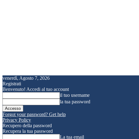
venerdì, Agosto 7, 2026
Registrati
Benvenuto! Accedi al tuo account
il tuo username
la tua password
Forgot your password? Get help
Privacy Policy
Recupero della password
Recupera la tua password
La tua email