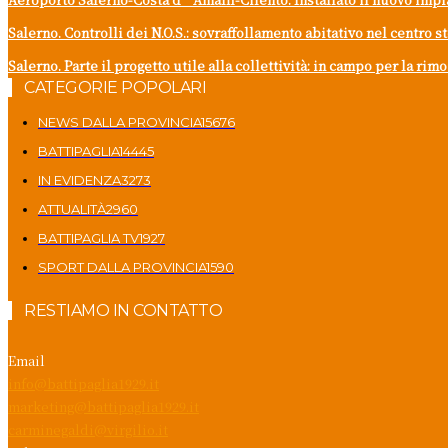
Salerno. Controlli dei N.O.S.: sovraffollamento abitativo nel centro s
Salerno. Parte il progetto utile alla collettività: in campo per la ri
CATEGORIE POPOLARI
NEWS DALLA PROVINCIA
15676
BATTIPAGLIA
14445
IN EVIDENZA
3273
ATTUALITÀ
2960
BATTIPAGLIA TV
1927
SPORT DALLA PROVINCIA
1590
RESTIAMO IN CONTATTO
Email
info@battipaglia1929.it
marketing@battipaglia1929.it
carminegaldi@virgilio.it