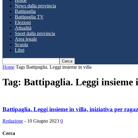
Home
News dalla provincia
Battipaglia
Battipaglia TV
Elezioni
Attualità
Sport dalla provincia
Area legale
Scuola
Libri
Home
Tags
Battipaglia. Leggi insieme in villa
Tag: Battipaglia. Leggi insieme i
Battipaglia. Leggi insieme in villa, iniziativa per ragaz
Redazione
-
10 Giugno 2023
0
Cerca