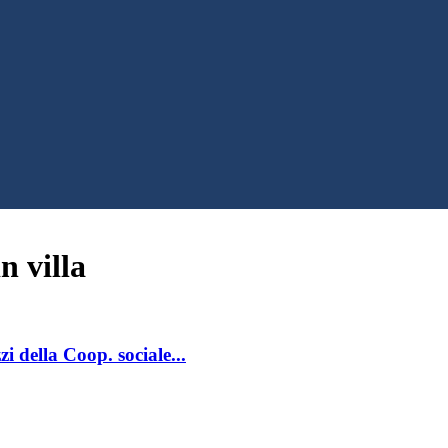
n villa
zi della Coop. sociale...