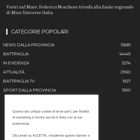
Vietri sul Mare. Federica Noschese trionfa alla finale regionale
di Miss Universo Italia
CATEGORIE POPOLARI
NEWS DALLA PROVINCIA
15681
BATTIPAGLIA
14449
IN EVIDENZA
3274
ATTUALITÀ
2960
BATTIPAGLIA TV
1927
SPORT DALLA PROVINCIA
1590
RESTIAMO IN CONTATTO
Questo sito utilizza cookie di terze parti, per finalità
di marketing e fornire servizi in linea con le tue
Email
preferenze.
info@battipaglia1929.it
Cliccando su ACCETTA, chiudendo questo banner o
marketing@battipaglia1929.it