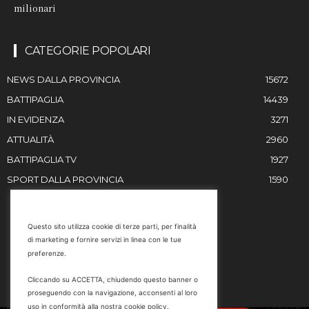
milionari
CATEGORIE POPOLARI
NEWS DALLA PROVINCIA
15672
BATTIPAGLIA
14439
IN EVIDENZA
3271
ATTUALITÀ
2960
BATTIPAGLIA TV
1927
SPORT DALLA PROVINCIA
1590
RESTIAMO IN CONTATTO
Questo sito utilizza cookie di terze parti, per finalità
di marketing e fornire servizi in linea con le tue
Email
preferenze.
info@battipaglia1929.it
Cliccando su ACCETTA, chiudendo questo banner o
marketing@battipaglia1929.it
proseguendo con la navigazione, acconsenti al loro
carminegaldi@virgilio.it
uso in conformità alla nostra cookie policy.