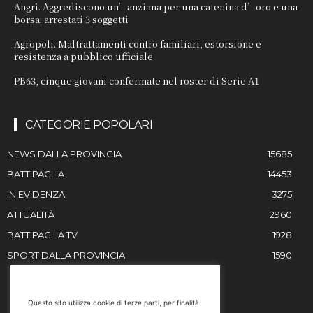
Angri. Aggrediscono un’anziana per una catenina d’oro e una
borsa: arrestati 3 soggetti
Agropoli. Maltrattamenti contro familiari, estorsione e
resistenza a pubblico ufficiale
PB63, cinque giovani confermate nel roster di Serie A1
CATEGORIE POPOLARI
NEWS DALLA PROVINCIA
15685
BATTIPAGLIA
14453
IN EVIDENZA
3275
ATTUALITÀ
2960
BATTIPAGLIA TV
1928
SPORT DALLA PROVINCIA
1590
RESTIAMO IN CONTATTO
Questo sito utilizza cookie di terze parti, per finalità