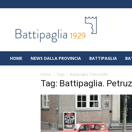
Battipaglia
1929
|
Notizie
dalla
città
di
HOME
NEWS DALLA PROVINCIA
BATTIPAGLIA
BA
Battipaglia
Home
Tags
Battipaglia. Petruzzello
Tag: Battipaglia. Petruz