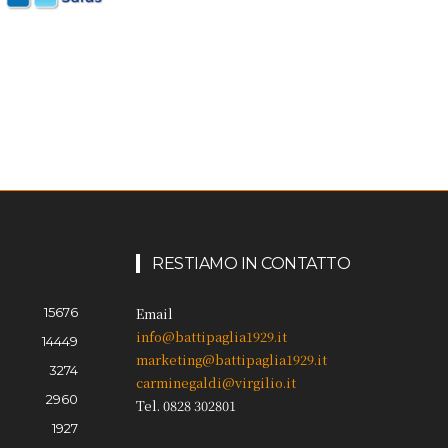
RESTIAMO IN CONTATTO
15676
Email
info@battipaglia1929.it
14449
marketing@battipaglia1929.it
3274
carminegaldi@virgilio.it
2960
Tel. 0828 302801
1927