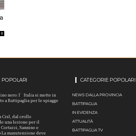
ua
0
I POPOLARI
CATEGORIE POPOLARI
ino nero: l’Italia si mette in
NEWS DALLA PROVINCIA
to a Battipaglia per le spiagge
BATTIPAGLIA
IN EVIDENZA
a Cisl, dal crollo
ATTUALITÀ
e una lezione per il
Cortazzi, Sannino e
BATTIPAGLIA TV
«La manutenzione deve