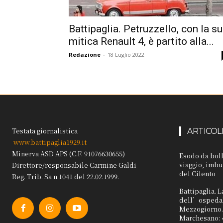
Battipaglia. Petruzzello, con la s
mitica Renault 4, è partito alla...
Redazione
-
18 Luglio 2022
Testata giornalistica
ARTICOL
www.battipaglia1929.it
Minerva ASD APS (C.F. 91076630655)
Esodo da boll
viaggio, imbu
Direttore/responsabile Carmine Galdi
del Cilento
Reg. Trib. Sa n.1041 del 22.02.1999.
Battipaglia. L
dell’ospedal
Mezzogiorno. 
Marchesano: 