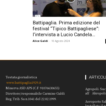
Battipaglia. Prima edizione del
festival “Tipico Battipagliese”:
l’intervista a Lucio Candela...
Alice Galdi
-
10 Agosto 2024
Testata giornalistica
ARTICOL
www.battipaglia1929.it
Minerva ASD APS (C.F. 91076630655)
Agropoli. Suc
all’Akropoli
Direttore/responsabile Carmine Galdi
Reg. Trib. Sa n.1041 del 22.02.1999.
Aeroporto Sa
Installato il