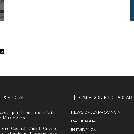
0
I POPOLARI
CATEGORIE POPOLARI
cesso per il concerto di Arisa
NEWS DALLA PROVINCIA
s Music Area
BATTIPAGLIA
lerno-Costa d’Amalfi-Cilento.
IN EVIDENZA
 nuovo impianto di promozione