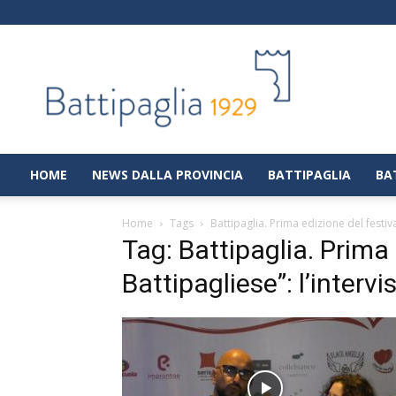
Battipaglia
1929
|
Notizie
dalla
città
di
HOME
NEWS DALLA PROVINCIA
BATTIPAGLIA
BA
Battipaglia
Home
Tags
Battipaglia. Prima edizione del festiva
Tag: Battipaglia. Prima 
Battipagliese”: l’interv