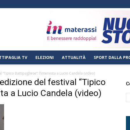
TTIPAGLIA TV
ELEZIONI
ATTUALITÀ
SPORT DALLA PR
l “Tipico Battipagliese”: l’intervista a Lucio Candela (video)
edizione del festival “Tipico
C
ista a Lucio Candela (video)