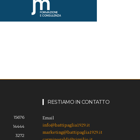
RESTIAMO IN CONTATTO
15676
Email
info@battipaglia1929.it
14444
marketing@battipaglia1929.it
3272
carminegaldi@virgilio.it