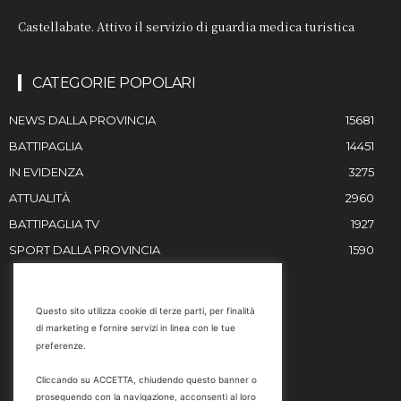
Castellabate. Attivo il servizio di guardia medica turistica
CATEGORIE POPOLARI
NEWS DALLA PROVINCIA
15681
BATTIPAGLIA
14451
IN EVIDENZA
3275
ATTUALITÀ
2960
BATTIPAGLIA TV
1927
SPORT DALLA PROVINCIA
1590
RESTIAMO IN CONTATTO
Questo sito utilizza cookie di terze parti, per finalità
di marketing e fornire servizi in linea con le tue
Email
preferenze.
info@battipaglia1929.it
Cliccando su ACCETTA, chiudendo questo banner o
marketing@battipaglia1929.it
proseguendo con la navigazione, acconsenti al loro