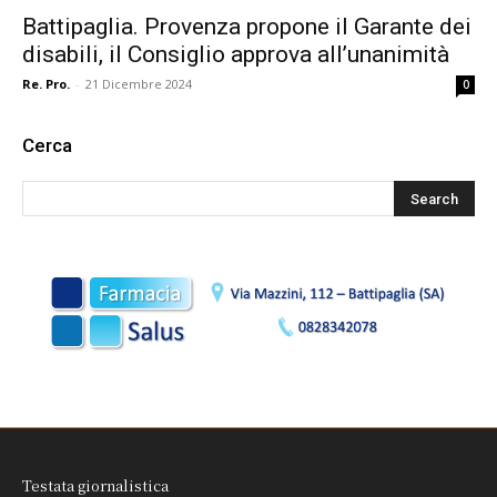
Battipaglia. Provenza propone il Garante dei
disabili, il Consiglio approva all’unanimità
Re. Pro.
-
21 Dicembre 2024
0
Cerca
Testata giornalistica