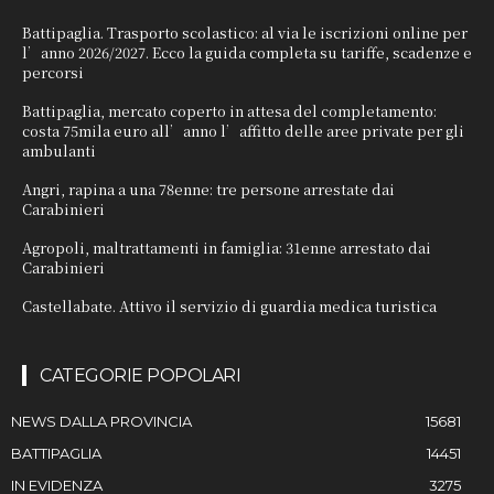
Battipaglia. Trasporto scolastico: al via le iscrizioni online per
l’anno 2026/2027. Ecco la guida completa su tariffe, scadenze e
percorsi
Battipaglia, mercato coperto in attesa del completamento:
costa 75mila euro all’anno l’affitto delle aree private per gli
ambulanti
Angri, rapina a una 78enne: tre persone arrestate dai
Carabinieri
Agropoli, maltrattamenti in famiglia: 31enne arrestato dai
Carabinieri
Castellabate. Attivo il servizio di guardia medica turistica
CATEGORIE POPOLARI
NEWS DALLA PROVINCIA
15681
BATTIPAGLIA
14451
IN EVIDENZA
3275