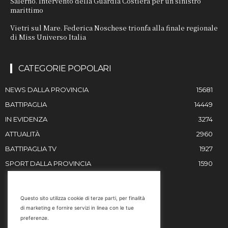
Salerno. Intervento della Guardia Costiera per un sinistro
marittimo
Vietri sul Mare. Federica Noschese trionfa alla finale regionale
di Miss Universo Italia
CATEGORIE POPOLARI
NEWS DALLA PROVINCIA
15681
BATTIPAGLIA
14449
IN EVIDENZA
3274
ATTUALITÀ
2960
BATTIPAGLIA TV
1927
SPORT DALLA PROVINCIA
1590
RESTIAMO IN CONTATTO
Questo sito utilizza cookie di terze parti, per finalità
di marketing e fornire servizi in linea con le tue
Email
preferenze.