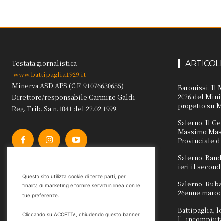
Testata giornalistica
ARTICOL
www.battipaglia1929.it
Minerva ASD APS (C.F. 91076630655)
Baronissi. Il
2026 del Mini
Direttore/responsabile Carmine Galdi
progetto su M
Reg. Trib. Sa n.1041 del 22.02.1999.
Salerno. Il 
Massimo Masc
Provinciale d
Salerno. Band
ieri il secon
Questo sito utilizza cookie di terze parti, per
Salerno. Ruba
finalità di marketing e fornire servizi in linea con le
26enne maro
tue preferenze.
Battipaglia, 
Cliccando su ACCETTA, chiudendo questo banner
l’incompiuta 