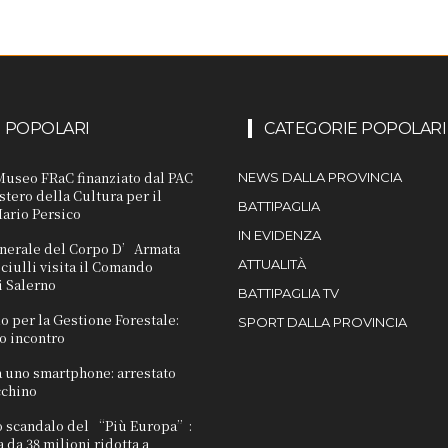
I POPOLARI
CATEGORIE POPOLARI
 Museo FRaC finanziato dal PAC
NEWS DALLA PROVINCIA
stero della Cultura per il
BATTIPAGLIA
ario Persico
IN EVIDENZA
Generale del Corpo D’Armata
ATTUALITÀ
iulli visita il Comando
i Salerno
BATTIPAGLIA TV
o per la Gestione Forestale:
SPORT DALLA PROVINCIA
do incontro
 uno smartphone: arrestato
cchino
lo scandalo del “Più Europa”:
da 38 milioni ridotta a