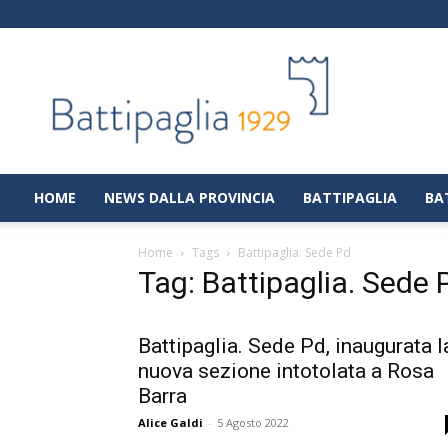
Battipaglia
1929
|
Notizie
dalla
città
di
HOME
NEWS DALLA PROVINCIA
BATTIPAGLIA
BA
Battipaglia
Home
Tags
Battipaglia. Sede Pd
Tag: Battipaglia. Sede 
Battipaglia. Sede Pd, inaugurata l
nuova sezione intotolata a Rosa
Barra
Alice Galdi
-
5 Agosto 2022