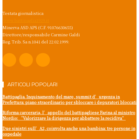
Testata giornalistica
www.battipaglia1929.it
Minerva ASD APS (C.F. 91076630655)
Direttore/responsabile Carmine Galdi
Reg. Trib. Sa n.1041 del 22.02.1999.
ARTICOLI POPOLARI
Battipaglia. Inquinamento del mare, summit d’urgenza in
Prefettura: piano straordinario per sbloccare i depuratori bloccati
Riforma carceraria, l’appello del battipagliese Farina al ministro
Nordio: “Valorizzare la dirigenza per abbattere la recidiva”
Due sinistri sull’A2, coinvolta anche una bambina: tre persone in
ospedale