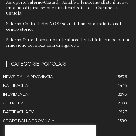
Aeroporto Salerno-Costa d’Amalfi-Cilento. Installato il nuovo
impianto di promozione turistica dedicato al Comune di
Centola
Salerno. Controlli dei N.O.S.: sovraffollamento abitativo nel
centro storico
Salerno. Parte il progetto utile alla collettività: in campo per la
rimozione dei mozziconi di sigaretta
CATEGORIE POPOLARI
NEWS DALLA PROVINCIA
15676
BATTIPAGLIA
14445
IN EVIDENZA
3273
ATTUALITÀ
2960
BATTIPAGLIA TV
1927
SPORT DALLA PROVINCIA
1590