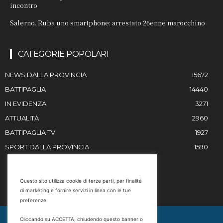
incontro
Salerno. Ruba uno smartphone: arrestato 26enne marocchino
CATEGORIE POPOLARI
NEWS DALLA PROVINCIA
15672
BATTIPAGLIA
14440
IN EVIDENZA
3271
ATTUALITÀ
2960
BATTIPAGLIA TV
1927
SPORT DALLA PROVINCIA
1590
RESTIAMO IN CONTATTO
Questo sito utilizza cookie di terze parti, per finalità
di marketing e fornire servizi in linea con le tue
Email
preferenze.
info@battipaglia1929.it
Cliccando su ACCETTA, chiudendo questo banner o
marketing@battipaglia1929.it