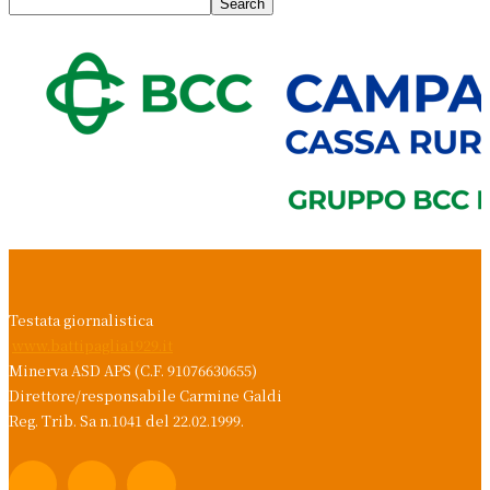
Testata giornalistica
www.battipaglia1929.it
Minerva ASD APS (C.F. 91076630655)
Direttore/responsabile Carmine Galdi
Reg. Trib. Sa n.1041 del 22.02.1999.