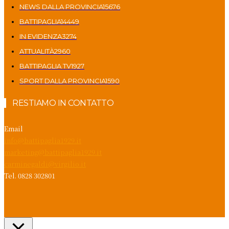
NEWS DALLA PROVINCIA
15676
BATTIPAGLIA
14449
IN EVIDENZA
3274
ATTUALITÀ
2960
BATTIPAGLIA TV
1927
SPORT DALLA PROVINCIA
1590
RESTIAMO IN CONTATTO
Email
info@battipaglia1929.it
marketing@battipaglia1929.it
carminegaldi@virgilio.it
Tel. 0828 302801