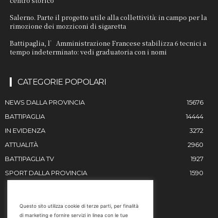
centro storico
Salerno. Parte il progetto utile alla collettività: in campo per la
rimozione dei mozziconi di sigaretta
Battipaglia, l’Amministrazione Francese stabilizza 6 tecnici a
tempo indeterminato: vedi graduatoria con i nomi
CATEGORIE POPOLARI
NEWS DALLA PROVINCIA
15676
BATTIPAGLIA
14444
IN EVIDENZA
3272
ATTUALITÀ
2960
BATTIPAGLIA TV
1927
SPORT DALLA PROVINCIA
1590
RESTIAMO IN CONTATTO
Questo sito utilizza cookie di terze parti, per finalità
di marketing e fornire servizi in linea con le tue