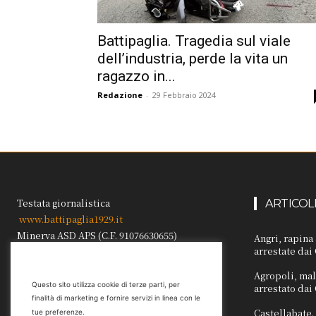
Battipaglia. Tragedia sul viale
dell’industria, perde la vita un
ragazzo in...
Redazione
-
29 Febbraio 2024
Testata giornalistica
ARTICOL
www.battipaglia1929.it
Minerva ASD APS (C.F. 91076630655)
Angri, rapina
arrestate dai
Direttore/responsabile Carmine Galdi
Reg. Trib. Sa n.1041 del 22.02.1999.
Agropoli, mal
Questo sito utilizza cookie di terze parti, per
arrestato dai
finalità di marketing e fornire servizi in linea con le
Castellabate. 
tue preferenze.