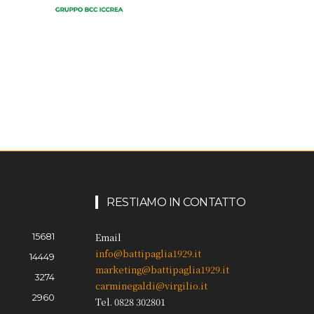
RESTIAMO IN CONTATTO
15681
Email
info@battipaglia1929.it
14449
marketing@battipaglia1929.it
3274
carminegaldi@virgilio.it
2960
Tel. 0828 302801