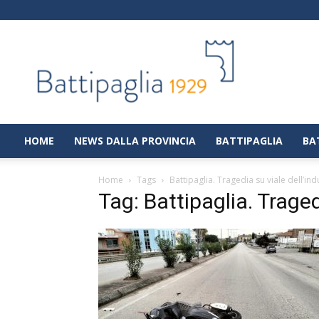
Battipaglia
1929
|
Notizie
dalla
città
di
HOME
NEWS DALLA PROVINCIA
BATTIPAGLIA
BA
Battipaglia
Home
Tags
Battipaglia. Tragedia su viale dell’ind
Tag: Battipaglia. Traged