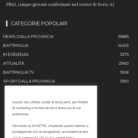
PB63, cinque giovani confermate nel roster di Serie A1
CATEGORIE POPOLARI
NEWS DALLA PROVINCIA
15685
BATTIPAGLIA
14453
IN EVIDENZA
3275
ATTUALITÀ
2960
BATTIPAGLIA TV
1928
SPORT DALLA PROVINCIA
1590
RESTIAMO IN CONTATTO
Questo sito utilizza cookie di terze parti, per finalità
di marketing e fornire servizi in linea con le tue
Email
preferenze.
info@battipaglia1929.it
Cliccando su ACCETTA, chiudendo questo banner o
marketing@battipaglia1929.it
proseguendo con la navigazione, acconsenti al loro
carminegaldi@virgilio.it
uso in conformità alla nostra cookie policy.