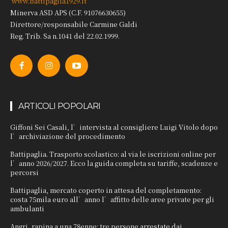
www.battipaglia1929.it
Minerva ASD APS (C.F. 91076630655)
Direttore/responsabile Carmine Galdi
Reg. Trib. Sa n.1041 del 22.02.1999.
ARTICOLI POPOLARI
Giffoni Sei Casali, l’intervista al consigliere Luigi Vitolo dopo
l’archiviazione del procedimento
Battipaglia. Trasporto scolastico: al via le iscrizioni online per
l’anno 2026/2027. Ecco la guida completa su tariffe, scadenze e
percorsi
Battipaglia, mercato coperto in attesa del completamento:
costa 75mila euro all’anno l’affitto delle aree private per gli
ambulanti
Angri, rapina a una 78enne: tre persone arrestate dai