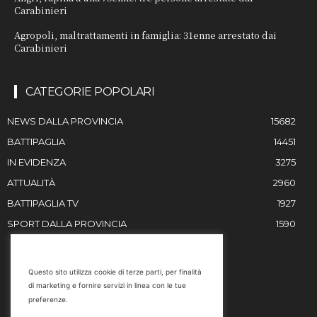
Carabinieri
Agropoli, maltrattamenti in famiglia: 31enne arrestato dai
Carabinieri
CATEGORIE POPOLARI
NEWS DALLA PROVINCIA
15682
BATTIPAGLIA
14451
IN EVIDENZA
3275
ATTUALITÀ
2960
BATTIPAGLIA TV
1927
SPORT DALLA PROVINCIA
1590
RESTIAMO IN CONTATTO
Questo sito utilizza cookie di terze parti, per finalità
di marketing e fornire servizi in linea con le tue
Email
preferenze.
info@battipaglia1929.it