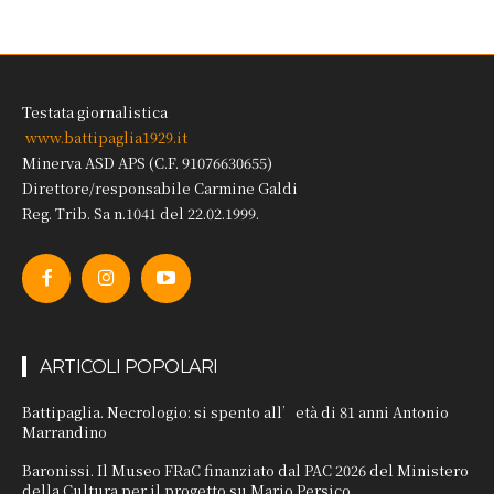
Testata giornalistica
www.battipaglia1929.it
Minerva ASD APS (C.F. 91076630655)
Direttore/responsabile Carmine Galdi
Reg. Trib. Sa n.1041 del 22.02.1999.
ARTICOLI POPOLARI
Battipaglia. Necrologio: si spento all’età di 81 anni Antonio
Marrandino
Baronissi. Il Museo FRaC finanziato dal PAC 2026 del Ministero
della Cultura per il progetto su Mario Persico