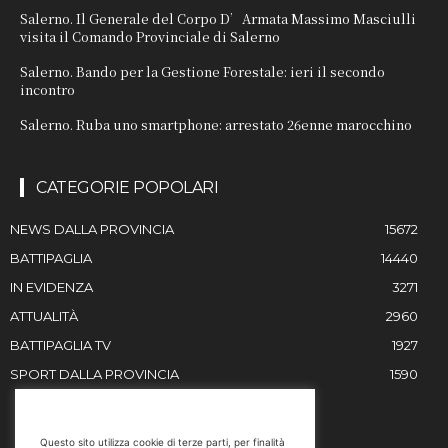
Salerno. Il Generale del Corpo D’Armata Massimo Masciulli
visita il Comando Provinciale di Salerno
Salerno. Bando per la Gestione Forestale: ieri il secondo
incontro
Salerno. Ruba uno smartphone: arrestato 26enne marocchino
CATEGORIE POPOLARI
NEWS DALLA PROVINCIA
15672
BATTIPAGLIA
14440
IN EVIDENZA
3271
ATTUALITÀ
2960
BATTIPAGLIA TV
1927
SPORT DALLA PROVINCIA
1590
RESTIAMO IN CONTATTO
Questo sito utilizza cookie di terze parti, per finalità