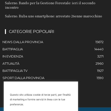
Salerno. Bando per la Gestione Forestale: ieri il secondo
incontro
Salerno. Ruba uno smartphone: arrestato 26enne marocchino
CATEGORIE POPOLARI
NEWS DALLA PROVINCIA
15672
BATTIPAGLIA
14440
IN EVIDENZA
3271
ATTUALITÀ
2960
BATTIPAGLIA TV
1927
SPORT DALLA PROVINCIA
1590
RESTIAMO IN CONTATTO
Questo sito utilizza cookie di terze parti, per finalità
di marketing e fornire servizi in linea con le tue
Email
preferenze.
info@battipaglia1929.it