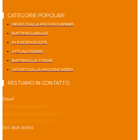
CATEGORIE POPOLARI
NEWS DALLA PROVINCIA
15685
BATTIPAGLIA
14453
IN EVIDENZA
3275
ATTUALITÀ
2960
BATTIPAGLIA TV
1928
SPORT DALLA PROVINCIA
1590
RESTIAMO IN CONTATTO
Email
info@battipaglia1929.it
marketing@battipaglia1929.it
carminegaldi@virgilio.it
Tel. 0828 302801