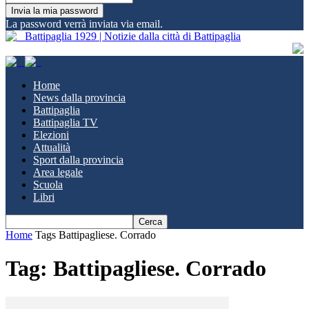
La password verrà inviata via email.
Battipaglia 1929 | Notizie dalla città di Battipaglia
Home
News dalla provincia
Battipaglia
Battipaglia TV
Elezioni
Attualità
Sport dalla provincia
Area legale
Scuola
Libri
Home
Tags
Battipagliese. Corrado
Tag: Battipagliese. Corrado