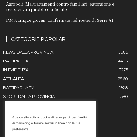
Agropoli. Maltrattamenti contro familiari, estorsione e
resistenza a pubblico ufficiale
PB63, cinque giovani confermate nel roster di Serie A1
CATEGORIE POPOLARI
NEWS DALLA PROVINCIA
15685
BATTIPAGLIA
14453
IN EVIDENZA
3275
ATTUALITÀ
2960
BATTIPAGLIA TV
1928
SPORT DALLA PROVINCIA
1590
RESTIAMO IN CONTATTO
Questo sito utilizza cookie di terze parti, per finalità
di marketing e fornire servizi in linea con le tue
Email
preferenze.
info@battipaglia1929.it