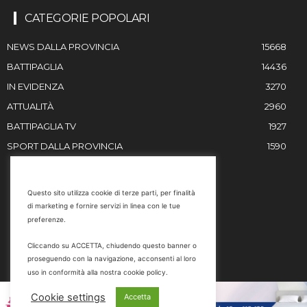
CATEGORIE POPOLARI
NEWS DALLA PROVINCIA
15668
BATTIPAGLIA
14436
IN EVIDENZA
3270
ATTUALITÀ
2960
BATTIPAGLIA TV
1927
SPORT DALLA PROVINCIA
1590
RESTIAMO IN CONTATTO
Questo sito utilizza cookie di terze parti, per finalità
di marketing e fornire servizi in linea con le tue
Email
preferenze.
info@battipaglia1929.it
Cliccando su ACCETTA, chiudendo questo banner o
marketing@battipaglia1929.it
proseguendo con la navigazione, acconsenti al loro
carminegaldi@virgilio.it
uso in conformità alla nostra cookie policy.
Tel. 0828 302801
Cookie settings
Accetta