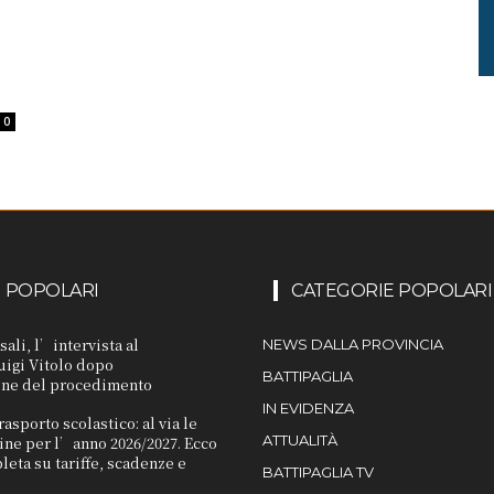
0
I POPOLARI
CATEGORIE POPOLARI
sali, l’intervista al
NEWS DALLA PROVINCIA
uigi Vitolo dopo
BATTIPAGLIA
one del procedimento
IN EVIDENZA
rasporto scolastico: al via le
ATTUALITÀ
line per l’anno 2026/2027. Ecco
leta su tariffe, scadenze e
BATTIPAGLIA TV