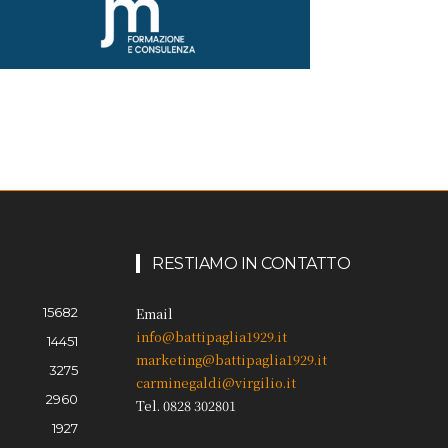
RESTIAMO IN CONTATTO
15682
Email
info@battipaglia1929.it
14451
marketing@battipaglia1929.it
3275
carminegaldi@virgilio.it
2960
Tel. 0828 302801
1927