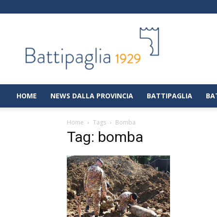
Battipaglia
1929
|
Notizie
dalla
città
di
HOME
NEWS DALLA PROVINCIA
BATTIPAGLIA
BA
Battipaglia
Home
Tags
Bomba
Tag: bomba