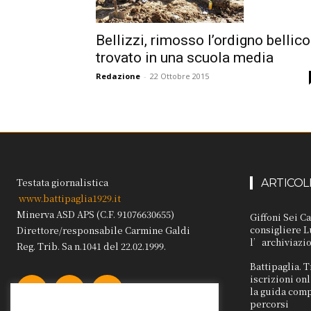
Bellizzi, rimosso l’ordigno bellico
trovato in una scuola media
Redazione
-
22 Ottobre 2015
Testata giornalistica
ARTICOL
www.battipaglia1929.it
Minerva ASD APS (C.F. 91076630655)
Giffoni Sei Ca
consigliere L
Direttore/responsabile Carmine Galdi
l’archiviazi
Reg. Trib. Sa n.1041 del 22.02.1999.
Battipaglia. T
iscrizioni on
la guida comp
percorsi