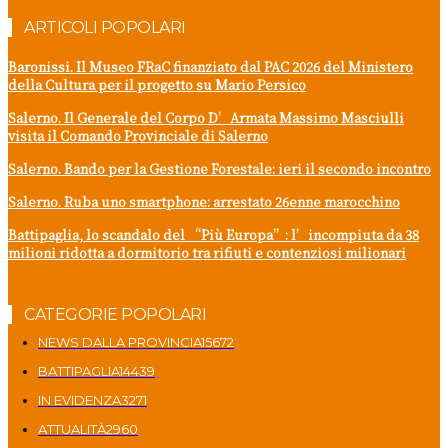
ARTICOLI POPOLARI
Baronissi. Il Museo FRaC finanziato dal PAC 2026 del Ministero
della Cultura per il progetto su Mario Persico
Salerno. Il Generale del Corpo D’Armata Massimo Masciulli
visita il Comando Provinciale di Salerno
Salerno. Bando per la Gestione Forestale: ieri il secondo incontro
Salerno. Ruba uno smartphone: arrestato 26enne marocchino
Battipaglia, lo scandalo del “Più Europa”: l’incompiuta da 38
milioni ridotta a dormitorio tra rifiuti e contenziosi milionari
CATEGORIE POPOLARI
NEWS DALLA PROVINCIA
15672
BATTIPAGLIA
14439
IN EVIDENZA
3271
ATTUALITÀ
2960