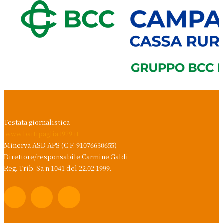
Testata giornalistica
www.battipaglia1929.it
Minerva ASD APS (C.F. 91076630655)
Direttore/responsabile Carmine Galdi
Reg. Trib. Sa n.1041 del 22.02.1999.