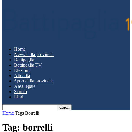
Home
News dalla provincia
Battipaglia
Battipaglia TV
Elezioni
Attualità
Sport dalla provincia
Area legale
Scuola
Libri
Home
Tags
Borrelli
Tag: borrelli