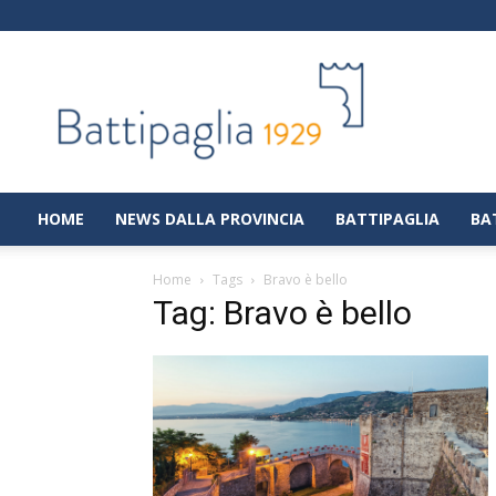
Battipaglia
1929
|
Notizie
dalla
città
di
HOME
NEWS DALLA PROVINCIA
BATTIPAGLIA
BA
Battipaglia
Home
Tags
Bravo è bello
Tag: Bravo è bello