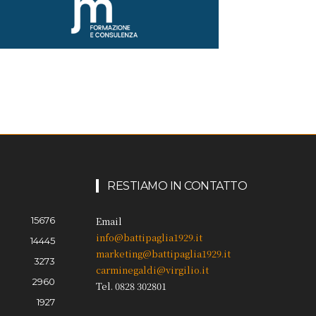
RESTIAMO IN CONTATTO
15676
Email
info@battipaglia1929.it
14445
marketing@battipaglia1929.it
3273
carminegaldi@virgilio.it
2960
Tel. 0828 302801
1927