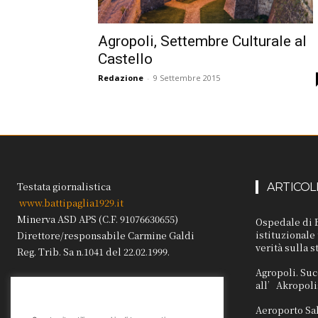
Agropoli, Settembre Culturale al
Castello
Redazione
-
9 Settembre 2015
Testata giornalistica
ARTICOL
www.battipaglia1929.it
Minerva ASD APS (C.F. 91076630655)
Ospedale di B
istituzionale
Direttore/responsabile Carmine Galdi
verità sulla s
Reg. Trib. Sa n.1041 del 22.02.1999.
Agropoli. Suc
all’Akropoli
Aeroporto Sa