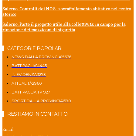
Salerno. Controlli dei N.O.S.: sovraffollamento abitativo nel centro
storico
Salerno. Parte il progetto utile alla collettività: in campo per la
rimozione dei mozziconi di sigaretta
CATEGORIE POPOLARI
NEWS DALLA PROVINCIA
15676
BATTIPAGLIA
14445
IN EVIDENZA
3273
ATTUALITÀ
2960
BATTIPAGLIA TV
1927
SPORT DALLA PROVINCIA
1590
RESTIAMO IN CONTATTO
Email