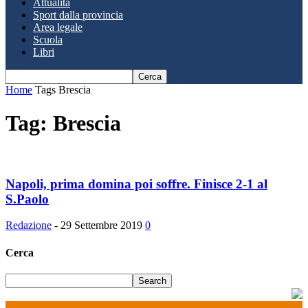
Attualità
Sport dalla provincia
Area legale
Scuola
Libri
Home
Tags
Brescia
Tag: Brescia
Napoli, prima domina poi soffre. Finisce 2-1 al
S.Paolo
Redazione
-
29 Settembre 2019
0
Cerca