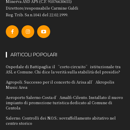
Minerva ASD APS (C.F. 91076630655)
Direttore/responsabile Carmine Galdi
Reg. Trib. Sa n.1041 del 22.02.1999.
ARTICOLI POPOLARI
Ospedale di Battipaglia: il “corto circuito” istituzionale tra
ASL e Comune. Chi dice la verità sulla stabilità del presidio?
Agropoli. Successo per il concerto di Arisa all’Akropolis
Music Area
Aeroporto Salerno-Costa d’Amalfi-Cilento. Installato il nuovo
impianto di promozione turistica dedicato al Comune di
Centola
Salerno. Controlli dei N.O.S.: sovraffollamento abitativo nel
centro storico