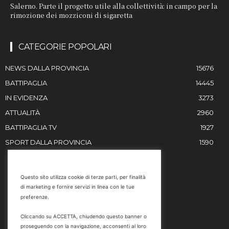
Salerno. Parte il progetto utile alla collettività: in campo per la
rimozione dei mozziconi di sigaretta
CATEGORIE POPOLARI
NEWS DALLA PROVINCIA
15676
BATTIPAGLIA
14445
IN EVIDENZA
3273
ATTUALITÀ
2960
BATTIPAGLIA TV
1927
SPORT DALLA PROVINCIA
1590
RESTIAMO IN CONTATTO
Questo sito utilizza cookie di terze parti, per finalità
di marketing e fornire servizi in linea con le tue
Email
preferenze.
info@battipaglia1929.it
Cliccando su ACCETTA, chiudendo questo banner o
marketing@battipaglia1929.it
proseguendo con la navigazione, acconsenti al loro