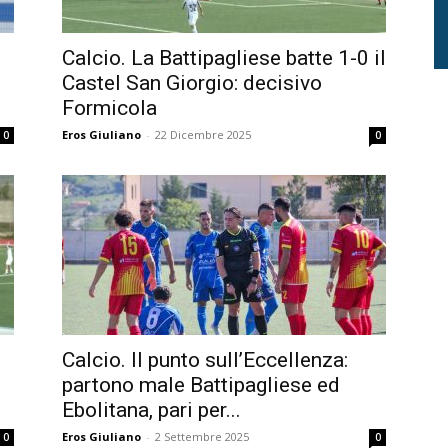
Calcio. La Battipagliese batte 1-0 il
Castel San Giorgio: decisivo
Formicola
Eros Giuliano
-
22 Dicembre 2025
0
0
Calcio. Il punto sull’Eccellenza:
partono male Battipagliese ed
Ebolitana, pari per...
Eros Giuliano
-
2 Settembre 2025
0
0