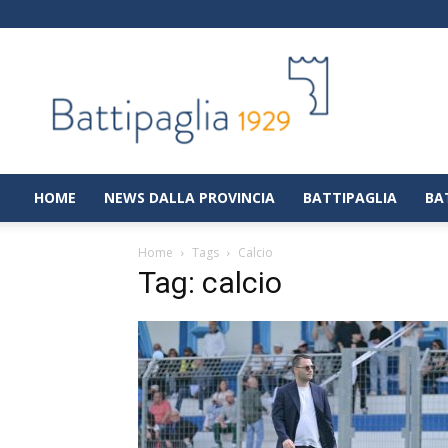
Battipaglia
1929
|
Notizie
dalla
città
di
HOME
NEWS DALLA PROVINCIA
BATTIPAGLIA
BA
Battipaglia
Home
Tags
Calcio
Tag: calcio