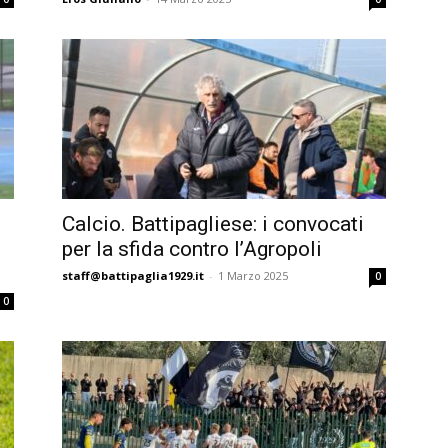
Calcio. Battipagliese: i convocati
per la sfida contro l’Agropoli
staff@battipaglia1929.it
-
1 Marzo 2025
0
0