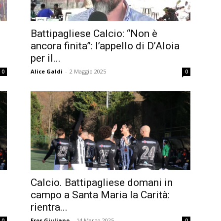
Battipagliese Calcio: “Non è
ancora finita”: l’appello di D’Aloia
per il...
Alice Galdi
-
2 Maggio 2025
0
0
Calcio. Battipagliese domani in
campo a Santa Maria la Carità:
rientra...
Eros Giuliano
-
14 Marzo 2025
0
0