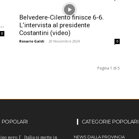
Belvedere-Cilento finisce 6-6.
..
L’intervista al presidente
Costantini (video)
0
Rosario Galdi
-
20 Novembre 2024
0
Pagina 1 di 5
I POPOLARI
CATEGORIE POPOLARI
ino nero: l’Italia si mette in
NEWS DALLA PROVINCIA