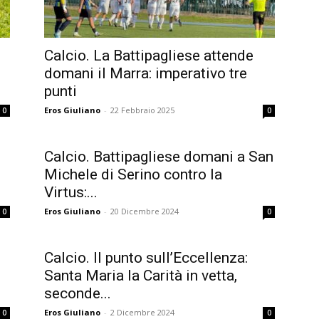
Calcio. La Battipagliese attende
domani il Marra: imperativo tre
punti
Eros Giuliano
-
22 Febbraio 2025
0
0
Calcio. Battipagliese domani a San
Michele di Serino contro la
Virtus:...
Eros Giuliano
-
20 Dicembre 2024
0
0
Calcio. Il punto sull’Eccellenza:
Santa Maria la Carità in vetta,
seconde...
Eros Giuliano
-
2 Dicembre 2024
0
0