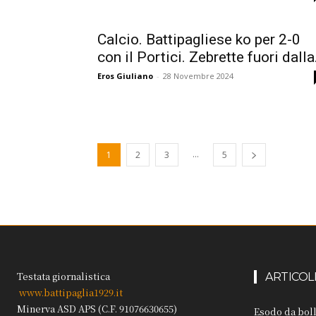
Calcio. Battipagliese ko per 2-0
con il Portici. Zebrette fuori dalla.
Eros Giuliano
-
28 Novembre 2024
...
1
2
3
5
Testata giornalistica
ARTICOL
www.battipaglia1929.it
Minerva ASD APS (C.F. 91076630655)
Esodo da boll