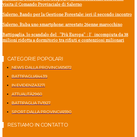
visita il Comando Provinciale di Salerno
Salerno. Bando per la Gestione Forestale: ieri il secondo incontro
Salerno. Ruba uno smartphone: arrestato 26enne marocchino
Battipaglia, lo scandalo del “Più Europa”: l’incompiuta da 38
milioni ridotta a dormitorio tra rifiuti e contenziosi milionari
CATEGORIE POPOLARI
NEWS DALLA PROVINCIA
15672
BATTIPAGLIA
14439
IN EVIDENZA
3271
ATTUALITÀ
2960
BATTIPAGLIA TV
1927
SPORT DALLA PROVINCIA
1590
RESTIAMO IN CONTATTO