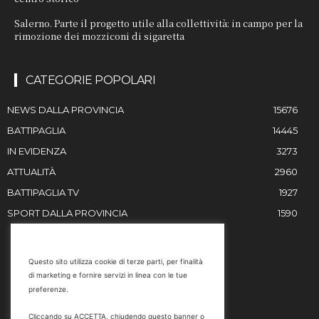
Salerno. Parte il progetto utile alla collettività: in campo per la
rimozione dei mozziconi di sigaretta
CATEGORIE POPOLARI
NEWS DALLA PROVINCIA
15676
BATTIPAGLIA
14445
IN EVIDENZA
3273
ATTUALITÀ
2960
BATTIPAGLIA TV
1927
SPORT DALLA PROVINCIA
1590
RESTIAMO IN CONTATTO
Questo sito utilizza cookie di terze parti, per finalità
di marketing e fornire servizi in linea con le tue
Email
preferenze.
info@battipaglia1929.it
Cliccando su ACCETTA, chiudendo questo banner o