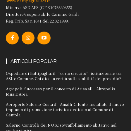
www.battipaglia1929.it
Minerva ASD APS (C.F. 91076630655)
Direttore/responsabile Carmine Galdi
Reg. Trib. Sa n.1041 del 22.02.1999.
ARTICOLI POPOLARI
Ospedale di Battipaglia: il “corto circuito” istituzionale tra
ASL e Comune. Chi dice la verità sulla stabilità del presidio?
Agropoli. Successo per il concerto di Arisa all’Akropolis
Music Area
Aeroporto Salerno-Costa d’Amalfi-Cilento. Installato il nuovo
impianto di promozione turistica dedicato al Comune di
Centola
Salerno. Controlli dei N.O.S.: sovraffollamento abitativo nel
centro storico