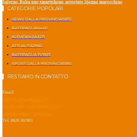
Salerno. Ruba uno smartphone: arrestato 26enne marocchino
CATEGORIE POPOLARI
NEWS DALLA PROVINCIA
15672
BATTIPAGLIA
14440
IN EVIDENZA
3271
ATTUALITÀ
2960
BATTIPAGLIA TV
1927
SPORT DALLA PROVINCIA
1590
RESTIAMO IN CONTATTO
Email
info@battipaglia1929.it
marketing@battipaglia1929.it
carminegaldi@virgilio.it
Tel. 0828 302801