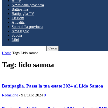
Home
News dalla provincia
Battipaglia
Battipaglia TV
Elezioni
Attualità
Sport dalla provincia
Area legale
Scuola
Libri
Home
Tags
Lido samoa
Tag: lido samoa
Battipaglia. Passa la tua estate 2024 al Lido Samoa
Redazione
-
9 Luglio 2024
0