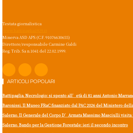
Testata giornalistica
www.battipaglia1929.it
Minerva ASD APS (C.F. 91076630655)
Direttore/responsabile Carmine Galdi
Reg. Trib. Sa n.1041 del 22.02.1999.
ARTICOLI POPOLARI
Battipaglia. Necrologio: si spento all’età di 81 anni Antonio Marra
Baronissi. Il Museo FRaC finanziato dal PAC 2026 del Ministero dell
Salerno. Il Generale del Corpo D’Armata Massimo Masciulli visita 
Salerno. Bando per la Gestione Forestale: ieri il secondo incontro