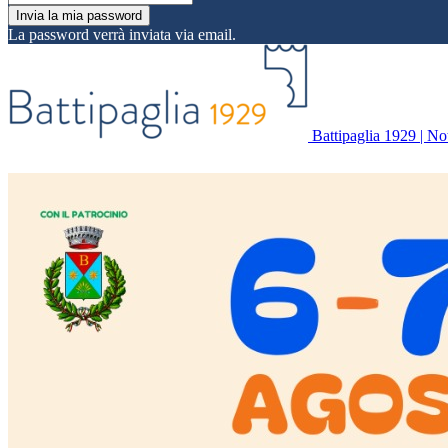
La password verrà inviata via email.
Battipaglia 1929 | Noti