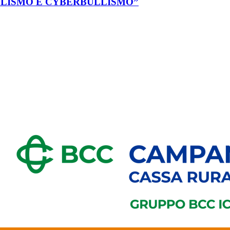
io “BULLISMO E CYBERBULLISMO”