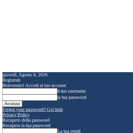
giovedì, Agosto 6, 2026
Registrati
Benvenuto! Accedi al tuo account
il tuo username
la tua password
Forgot your password? Get help
Privacy Policy
Recupero della password
Recupera la tua password
La tua email