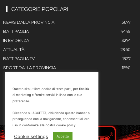
CATEGORIE POPOLARI
NEWS DALLA PROVINCIA
15677
BATTIPAGLIA
14449
IN EVIDENZA
3274
ATTUALITÀ
2960
BATTIPAGLIA TV
1927
SPORT DALLA PROVINCIA
1590
RESTIAMO IN CONTATTO
Questo sito utilizza cookie di terze parti, per finalità
di marketing e fornire servizi in linea con le tue
Email
preferenze.
info@battipaglia1929.it
Cliccando su ACCETTA, chiudendo questo banner o
marketing@battipaglia1929.it
proseguendo con la navigazione, acconsenti al loro
carminegaldi@virgilio.it
uso in conformità alla nostra cookie policy.
Tel. 0828 302801
Cookie settings
Accetta