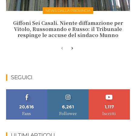
NEWS DALLA PROVINCIA
Giffoni Sei Casali. Niente diffamazione per
Vitolo, Russomando e Russo: il Tribunale
respinge le accuse del sindaco Munno
SEGUICI
20,616
6,261
1,117
Fans
Follower
Iscritti
ULTIMI ARTICOLI