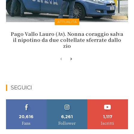
ATTUALITÀ
Pago Vallo Lauro (Av). Nonna coraggio salva
il nipotino da due coltellate sferrate dallo
zio
SEGUICI
20,616
6,261
1,117
Fans
Follower
Iscritti