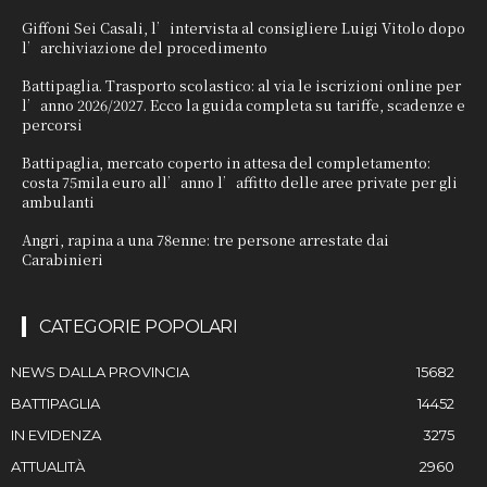
Giffoni Sei Casali, l’intervista al consigliere Luigi Vitolo dopo
l’archiviazione del procedimento
Battipaglia. Trasporto scolastico: al via le iscrizioni online per
l’anno 2026/2027. Ecco la guida completa su tariffe, scadenze e
percorsi
Battipaglia, mercato coperto in attesa del completamento:
costa 75mila euro all’anno l’affitto delle aree private per gli
ambulanti
Angri, rapina a una 78enne: tre persone arrestate dai
Carabinieri
CATEGORIE POPOLARI
NEWS DALLA PROVINCIA
15682
BATTIPAGLIA
14452
IN EVIDENZA
3275
ATTUALITÀ
2960