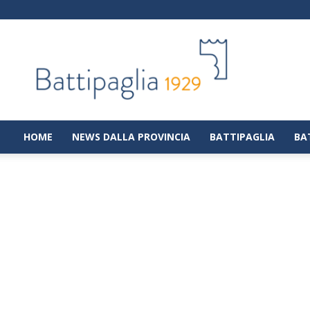
Battipaglia
1929
|
Notizie
dalla
città
di
HOME
NEWS DALLA PROVINCIA
BATTIPAGLIA
BA
Battipaglia