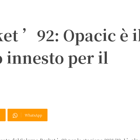
et ’92: Opacic è i
innesto per il
X
WhatsApp