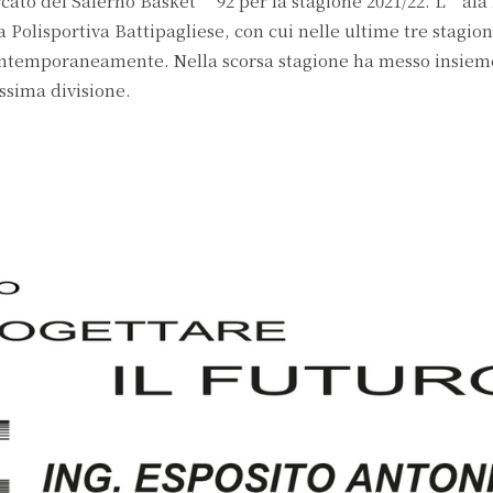
rcato del Salerno Basket ’92 per la stagione 2021/22. L’ala 
a Polisportiva Battipagliese, con cui nelle ultime tre stagion
contemporaneamente. Nella scorsa stagione ha messo insiem
ssima divisione.