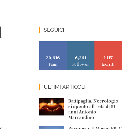
l
SEGUICI
20,616
6,261
1,117
Fans
Follower
Iscritti
ULTIMI ARTICOLI
Battipaglia. Necrologio:
si spento all’età di 81
anni Antonio
Marrandino
Baronissi. Il Museo FRaC