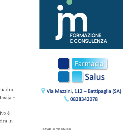
quadra,
asija –
ivo è
dra in