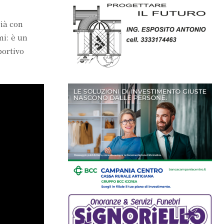
già con
mi: è un
portivo