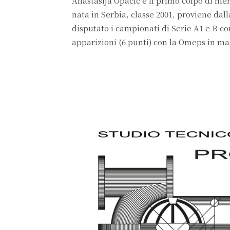
Anastasija Opacic è il primo colpo di me
nata in Serbia, classe 2001, proviene dall
disputato i campionati di Serie A1 e B 
apparizioni (6 punti) con la Omeps in ma