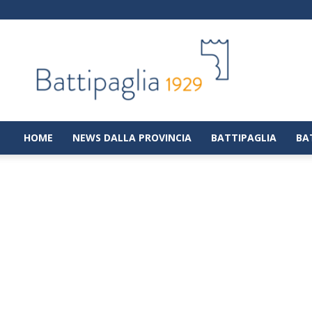
Battipaglia
1929
|
Notizie
dalla
città
di
HOME
NEWS DALLA PROVINCIA
BATTIPAGLIA
BA
Battipaglia