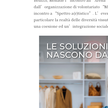
Bellizzi, Monade l’incontro all’Arena “M.
dall’organizzazione di volontariato “Mo
incontro a “Spettro a(r)tistico”. L’event
particolare la realtà delle diversità viss
una coesione ed un’integrazione social