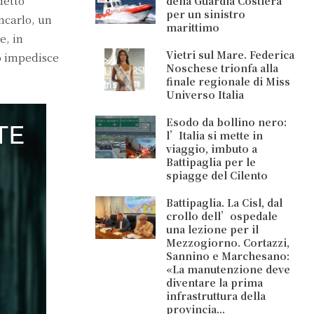
detto
della Guardia Costiera
per un sinistro
ncarlo, un
marittimo
e, in
Vietri sul Mare. Federica
so impedisce
Noschese trionfa alla
finale regionale di Miss
Universo Italia
Esodo da bollino nero:
l’Italia si mette in
viaggio, imbuto a
Battipaglia per le
spiagge del Cilento
Battipaglia. La Cisl, dal
crollo dell’ospedale
una lezione per il
Mezzogiorno. Cortazzi,
Sannino e Marchesano:
«La manutenzione deve
diventare la prima
infrastruttura della
provincia...