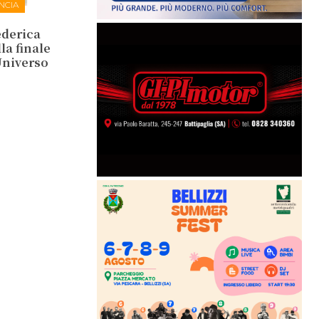
NCIA
ederica
la finale
Universo