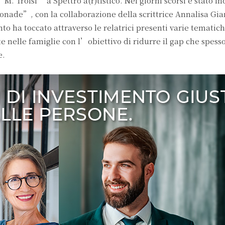
 Troisi” a Spettro a(r)tistico. Nei giorni scorsi è stato in
nade”, con la collaborazione della scrittrice Annalisa Gia
o ha toccato attraverso le relatrici presenti varie tematich
ute nelle famiglie con l’obiettivo di ridurre il gap che spes
e.