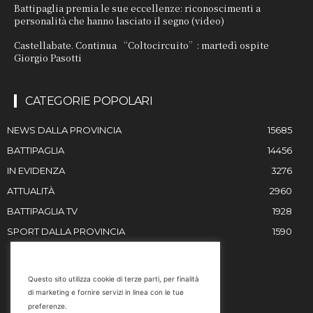
Battipaglia premia le sue eccellenze: riconoscimenti a
personalità che hanno lasciato il segno (video)
Castellabate. Continua “Coltocircuito”: martedì ospite
Giorgio Pasotti
CATEGORIE POPOLARI
NEWS DALLA PROVINCIA
15685
BATTIPAGLIA
14456
IN EVIDENZA
3276
ATTUALITÀ
2960
BATTIPAGLIA TV
1928
SPORT DALLA PROVINCIA
1590
RESTIAMO IN CONTATTO
Questo sito utilizza cookie di terze parti, per finalità
di marketing e fornire servizi in linea con le tue
Email
preferenze.