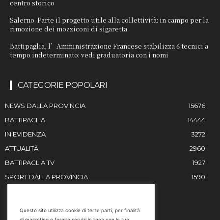
centro storico
Salerno. Parte il progetto utile alla collettività: in campo per la
rimozione dei mozziconi di sigaretta
Battipaglia, l’Amministrazione Francese stabilizza 6 tecnici a
tempo indeterminato: vedi graduatoria con i nomi
CATEGORIE POPOLARI
NEWS DALLA PROVINCIA
15676
BATTIPAGLIA
14444
IN EVIDENZA
3272
ATTUALITÀ
2960
BATTIPAGLIA TV
1927
SPORT DALLA PROVINCIA
1590
RESTIAMO IN CONTATTO
Questo sito utilizza cookie di terze parti, per finalità
di marketing e fornire servizi in linea con le tue