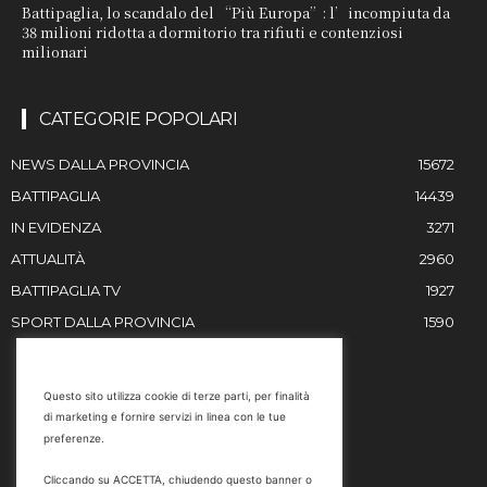
Battipaglia, lo scandalo del “Più Europa”: l’incompiuta da
38 milioni ridotta a dormitorio tra rifiuti e contenziosi
milionari
CATEGORIE POPOLARI
NEWS DALLA PROVINCIA
15672
BATTIPAGLIA
14439
IN EVIDENZA
3271
ATTUALITÀ
2960
BATTIPAGLIA TV
1927
SPORT DALLA PROVINCIA
1590
RESTIAMO IN CONTATTO
Questo sito utilizza cookie di terze parti, per finalità
di marketing e fornire servizi in linea con le tue
Email
preferenze.
info@battipaglia1929.it
Cliccando su ACCETTA, chiudendo questo banner o