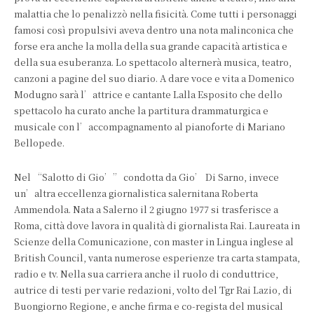
malattia che lo penalizzò nella fisicità. Come tutti i personaggi
famosi così propulsivi aveva dentro una nota malinconica che
forse era anche la molla della sua grande capacità artistica e
della sua esuberanza. Lo spettacolo alternerà musica, teatro,
canzoni a pagine del suo diario. A dare voce e vita a Domenico
Modugno sarà l’attrice e cantante Lalla Esposito che dello
spettacolo ha curato anche la partitura drammaturgica e
musicale con l’accompagnamento al pianoforte di Mariano
Bellopede.
Nel “Salotto di Gio’” condotta da Gio’ Di Sarno, invece
un’altra eccellenza giornalistica salernitana Roberta
Ammendola. Nata a Salerno il 2 giugno 1977 si trasferisce a
Roma, città dove lavora in qualità di giornalista Rai. Laureata in
Scienze della Comunicazione, con master in Lingua inglese al
British Council, vanta numerose esperienze tra carta stampata,
radio e tv. Nella sua carriera anche il ruolo di conduttrice,
autrice di testi per varie redazioni, volto del Tgr Rai Lazio, di
Buongiorno Regione, e anche firma e co-regista del musical