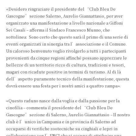
«Desidero ringraziare il presidente del “Club Bleu De
Gascogne” sezione Salerno, Aurelio Giannattasio, per aver
organizzato una manifestazione a livello nazionale a Giffoni
Sei Casali – afferma il Sindaco Francesco Munno, che
sottolinea: Sono certo che questo sarà il primo di una serie di
eventi organizzati in sinergia tra l’associazione e il Comune.
Un caloroso benvenuto voglio rivolgerlo a tutti i partecipanti
provenienti da cinque regioni affinché possano apprezzare le
bellezze di un territorio ricco di cultura, tradizioni e tesori,
magari con ricadute positive in termini di turismo. Al di là
dell’aspetto puramente tecnico della manifestazione, questa
dovrà essere una festa per i nostri amici a quattro zampa».
«Questo raduno nasce dalla voglia e dalla passione per la
cinofilia – commenta il presidente del “Club Bleu De
Gascogne” sezione di Salerno, Aurelio Giannattasio
–
Il nostro
club è l’unico in Campania e in provincia di Salerno ad
occuparsi di verifiche zootecniche su cinghiali e lepri in
collaborazione con l’ENCI che si occupa di attribuire una