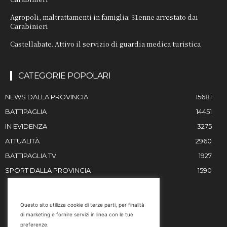
Agropoli, maltrattamenti in famiglia: 31enne arrestato dai
Carabinieri
Castellabate. Attivo il servizio di guardia medica turistica
CATEGORIE POPOLARI
NEWS DALLA PROVINCIA
15681
BATTIPAGLIA
14451
IN EVIDENZA
3275
ATTUALITÀ
2960
BATTIPAGLIA TV
1927
SPORT DALLA PROVINCIA
1590
RESTIAMO IN CONTATTO
Questo sito utilizza cookie di terze parti, per finalità
di marketing e fornire servizi in linea con le tue
Email
preferenze.