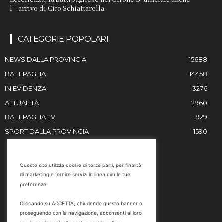
l’arrivo di Ciro Schiattarella
CATEGORIE POPOLARI
NEWS DALLA PROVINCIA
15688
BATTIPAGLIA
14458
IN EVIDENZA
3276
ATTUALITÀ
2960
BATTIPAGLIA TV
1929
SPORT DALLA PROVINCIA
1590
RESTIAMO IN CONTATTO
Questo sito utilizza cookie di terze parti, per finalità
di marketing e fornire servizi in linea con le tue
Email
preferenze.
info@battipaglia1929.it
Cliccando su ACCETTA, chiudendo questo banner o
marketing@battipaglia1929.it
proseguendo con la navigazione, acconsenti al loro
carminegaldi@virgilio.it