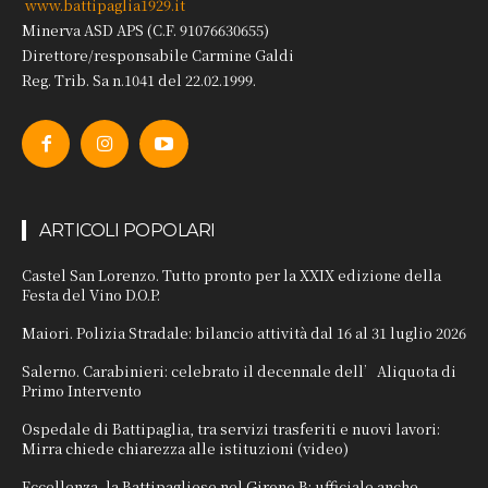
www.battipaglia1929.it
Minerva ASD APS (C.F. 91076630655)
Direttore/responsabile Carmine Galdi
Reg. Trib. Sa n.1041 del 22.02.1999.
ARTICOLI POPOLARI
Castel San Lorenzo. Tutto pronto per la XXIX edizione della
Festa del Vino D.O.P.
Maiori. Polizia Stradale: bilancio attività dal 16 al 31 luglio 2026
Salerno. Carabinieri: celebrato il decennale dell’Aliquota di
Primo Intervento
Ospedale di Battipaglia, tra servizi trasferiti e nuovi lavori:
Mirra chiede chiarezza alle istituzioni (video)
Eccellenza, la Battipagliese nel Girone B: ufficiale anche