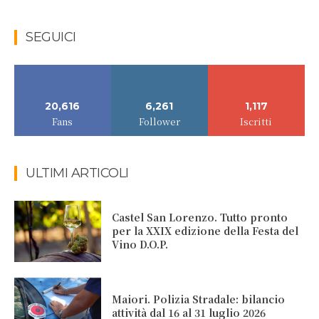
SEGUICI
20,616
6,261
1,117
Fans
Follower
Iscritti
ULTIMI ARTICOLI
Castel San Lorenzo. Tutto pronto
per la XXIX edizione della Festa del
Vino D.O.P.
Maiori. Polizia Stradale: bilancio
attività dal 16 al 31 luglio 2026