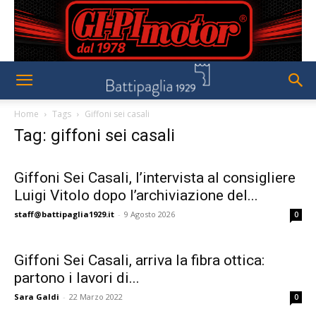
Home
Tags
Giffoni sei casali
Tag: giffoni sei casali
Giffoni Sei Casali, l’intervista al consigliere
Luigi Vitolo dopo l’archiviazione del...
staff@battipaglia1929.it
-
9 Agosto 2026
0
Giffoni Sei Casali, arriva la fibra ottica:
partono i lavori di...
Sara Galdi
-
22 Marzo 2022
0